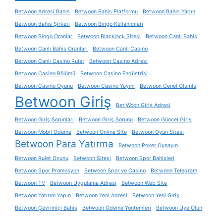
Betwoon Adresi Bahis
Betwoon Bahis Platformu
Betwoon Bahis Yapın
Betwoon Bahis Şirketi
Betwoon Bingo Kullanıcıları
Betwoon Bingo Oranlar
Betwoon Blackjack Sitesi
Betwoon Canlı Bahis
Betwoon Canlı Bahis Oranları
Betwoon Canlı Casino
Betwoon Canlı Casino Rulet
Betwoon Casino Adresi
Betwoon Casino Bölümü
Betwoon Casino Endüstrisi
Betwoon Casino Oyunu
Betwoon Casino Yayını
Betwoon Genel Olumlu
Betwoon Giriş
Bet Woon Giriş Adresi
Betwoon Giriş Sorunları
Betwoon Giriş Sorunu
Betwoon Güncel Giriş
Betwoon Mobil Ödeme
Betwoon Online Site
Betwoon Oyun Sitesi
Betwoon Para Yatırma
Betwoon Poker Oynayın
Betwoon Rulet Oyunu
Betwoon Sitesi
Betwoon Spor Bahisleri
Betwoon Spor Promosyon
Betwoon Spor ve Casino
Betwoon Telegram
Betwoon TV
Betwoon Uygulama Adresi
Betwoon Web Site
Betwoon Yatırım Yapın
Betwoon Yeni Adresi
Betwoon Yeni Giriş
Betwoon Çevrimiçi Bahis
Betwoon Ödeme Yöntemleri
Betwoon Üye Olun