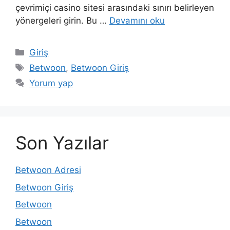
çevrimiçi casino sitesi arasındaki sınırı belirleyen
yönergeleri girin. Bu …
Devamını oku
Kategoriler
Giriş
Etiketler
Betwoon
,
Betwoon Giriş
Yorum yap
Son Yazılar
Betwoon Adresi
Betwoon Giriş
Betwoon
Betwoon