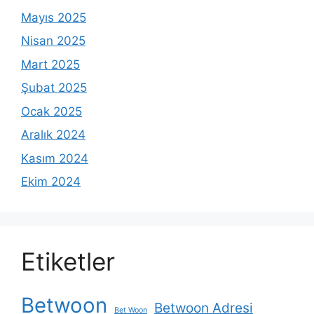
Mayıs 2025
Nisan 2025
Mart 2025
Şubat 2025
Ocak 2025
Aralık 2024
Kasım 2024
Ekim 2024
Etiketler
Betwoon
Betwoon Adresi
Bet Woon