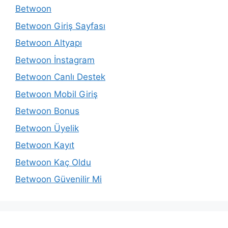
Betwoon
Betwoon Giriş Sayfası
Betwoon Altyapı
Betwoon İnstagram
Betwoon Canlı Destek
Betwoon Mobil Giriş
Betwoon Bonus
Betwoon Üyelik
Betwoon Kayıt
Betwoon Kaç Oldu
Betwoon Güvenilir Mi