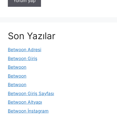
Son Yazılar
Betwoon Adresi
Betwoon Giriş
Betwoon
Betwoon
Betwoon
Betwoon Giriş Sayfası
Betwoon Altyapı
Betwoon İnstagram