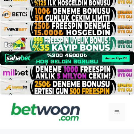
İçeriğe
atla
Menü