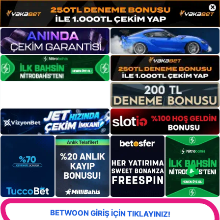
×
BETWOON GİRİŞ İÇİN TIKLAYINIZ!