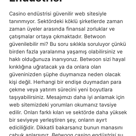
Casino endüstrisi güvenilir web sitesiyle
tanınmıyor. Sektördeki köklü şirketlerde zaman
zaman üyeler arasında finansal zorluklar ve
çatışmalar ortaya çıkmaktadır. Betwoon
güvenilebilir mi? Bu soru sıklıkla soruluyor çünkü
birden fazla yaralanma yaşamış olabilirsiniz ve
haklı olduğunuza inanıyoruz. Betwoon sizi hayal
kırıklığına uğratacak ya da onlara olan
güveninizden şüphe duymanıza neden olacak
kişi değil. Herhangi bir endişe duymadan para
çekme veya yatırım sürecini yeni boyutlara
taşıyabilirsiniz. Mesajımızı daha iyi anlamak için
web sitemizdeki yorumları okumanız tavsiye
edilir. Onları farklı kılan ve sektörde daha yüksek
bir seviyeye yerleştiren şey, onların ayırt
ediciliğidir. Dikkatli bakarsanız bunun manasını
çabuk anlarsınız.
Betwoon casino endüstrisi
şu