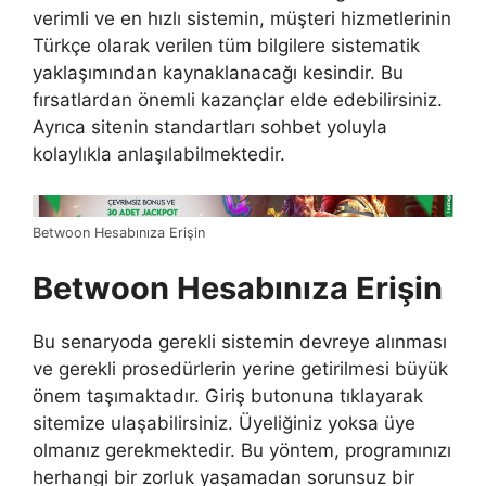
verimli ve en hızlı sistemin, müşteri hizmetlerinin
Türkçe olarak verilen tüm bilgilere sistematik
yaklaşımından kaynaklanacağı kesindir. Bu
fırsatlardan önemli kazançlar elde edebilirsiniz.
Ayrıca sitenin standartları sohbet yoluyla
kolaylıkla anlaşılabilmektedir.
Betwoon Hesabınıza Erişin
Betwoon Hesabınıza Erişin
Bu senaryoda gerekli sistemin devreye alınması
ve gerekli prosedürlerin yerine getirilmesi büyük
önem taşımaktadır. Giriş butonuna tıklayarak
sitemize ulaşabilirsiniz. Üyeliğiniz yoksa üye
olmanız gerekmektedir. Bu yöntem, programınızı
herhangi bir zorluk yaşamadan sorunsuz bir