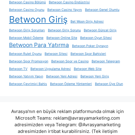
Betwoon Casino Bölümü
Betwoon Casino Endüstrisi
Betwoon Casino Oyunu
Betwoon Casino Yayını
Betwoon Genel Olumlu
Betwoon Giriş
Bet Woon Giriş Adresi
Betwoon Giriş Sorunları
Betwoon Giriş Sorunu
Betwoon Güncel Giriş
Betwoon Mobil Ödeme
Betwoon Online Site
Betwoon Oyun Sitesi
Betwoon Para Yatırma
Betwoon Poker Oynayın
Betwoon Rulet Oyunu
Betwoon Sitesi
Betwoon Spor Bahisleri
Betwoon Spor Promosyon
Betwoon Spor ve Casino
Betwoon Telegram
Betwoon TV
Betwoon Uygulama Adresi
Betwoon Web Site
Betwoon Yatırım Yapın
Betwoon Yeni Adresi
Betwoon Yeni Giriş
Betwoon Çevrimiçi Bahis
Betwoon Ödeme Yöntemleri
Betwoon Üye Olun
Avrasya'nın en büyük reklam platformunda olmak için
Microsoft Teams:
reklam@avrasyamarketing.com
adresimizden veya Telegram: @Avrasyamarketing
adresimizden irtibat kurabilirsiniz. (Tek iletişim