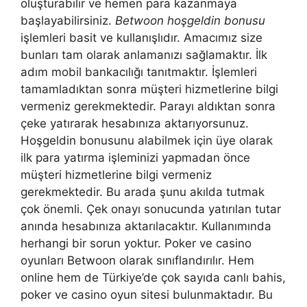
oluşturabilir ve hemen para kazanmaya
başlayabilirsiniz.
Betwoon hoşgeldin bonusu
işlemleri basit ve kullanışlıdır. Amacımız size
bunları tam olarak anlamanızı sağlamaktır. İlk
adım mobil bankacılığı tanıtmaktır. İşlemleri
tamamladıktan sonra müşteri hizmetlerine bilgi
vermeniz gerekmektedir. Parayı aldıktan sonra
çeke yatırarak hesabınıza aktarıyorsunuz.
Hoşgeldin bonusunu alabilmek için üye olarak
ilk para yatırma işleminizi yapmadan önce
müşteri hizmetlerine bilgi vermeniz
gerekmektedir. Bu arada şunu akılda tutmak
çok önemli. Çek onayı sonucunda yatırılan tutar
anında hesabınıza aktarılacaktır. Kullanımında
herhangi bir sorun yoktur. Poker ve casino
oyunları Betwoon olarak sınıflandırılır. Hem
online hem de Türkiye’de çok sayıda canlı bahis,
poker ve casino oyun sitesi bulunmaktadır. Bu