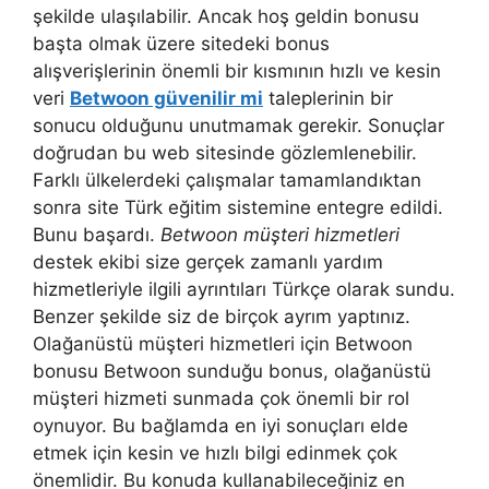
şekilde ulaşılabilir. Ancak hoş geldin bonusu
başta olmak üzere sitedeki bonus
alışverişlerinin önemli bir kısmının hızlı ve kesin
veri
Betwoon güvenilir mi
taleplerinin bir
sonucu olduğunu unutmamak gerekir. Sonuçlar
doğrudan bu web sitesinde gözlemlenebilir.
Farklı ülkelerdeki çalışmalar tamamlandıktan
sonra site Türk eğitim sistemine entegre edildi.
Bunu başardı.
Betwoon müşteri hizmetleri
destek ekibi size gerçek zamanlı yardım
hizmetleriyle ilgili ayrıntıları Türkçe olarak sundu.
Benzer şekilde siz de birçok ayrım yaptınız.
Olağanüstü müşteri hizmetleri için Betwoon
bonusu Betwoon sunduğu bonus, olağanüstü
müşteri hizmeti sunmada çok önemli bir rol
oynuyor. Bu bağlamda en iyi sonuçları elde
etmek için kesin ve hızlı bilgi edinmek çok
önemlidir. Bu konuda kullanabileceğiniz en