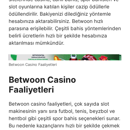
slot oyunlarına katılan kişiler cazip ödüllerle
ödüllendirilir. Bakiyenizi dilediğiniz yöntemle
hesabınıza aktarabilirsiniz. Betwoon hızlı
parasına erişilebilir. Çeşitli bahis yöntemlerinden
belirli ücretlerin hızlı bir şekilde hesabınıza
aktarılması mümkündür.
Betwoon Casino Faaliyetleri
Betwoon Casino
Faaliyetleri
Betwoon casino faaliyetleri, çok sayıda slot
makinesinin yanı sıra futbol, ​​tenis, beyzbol ve
hentbol gibi çeşitli spor bahis seçenekleri sunar.
Bu nedenle kazançlarını hızlı bir şekilde çekmek