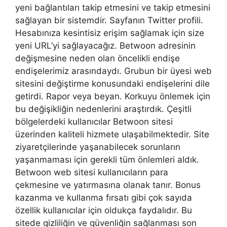
yeni bağlantıları takip etmesini ve takip etmesini
sağlayan bir sistemdir. Sayfanın Twitter profili.
Hesabınıza kesintisiz erişim sağlamak için size
yeni URL’yi sağlayacağız. Betwoon adresinin
değişmesine neden olan öncelikli endişe
endişelerimiz arasındaydı. Grubun bir üyesi web
sitesini değiştirme konusundaki endişelerini dile
getirdi. Rapor veya beyan. Korkuyu önlemek için
bu değişikliğin nedenlerini araştırdık. Çeşitli
bölgelerdeki kullanıcılar Betwoon sitesi
üzerinden kaliteli hizmete ulaşabilmektedir. Site
ziyaretçilerinde yaşanabilecek sorunların
yaşanmaması için gerekli tüm önlemleri aldık.
Betwoon web sitesi kullanıcıların para
çekmesine ve yatırmasına olanak tanır. Bonus
kazanma ve kullanma fırsatı gibi çok sayıda
özellik kullanıcılar için oldukça faydalıdır. Bu
sitede gizliliğin ve güvenliğin sağlanması son