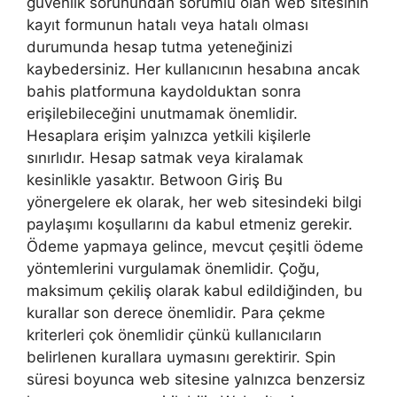
güvenlik sorunundan sorumlu olan web sitesinin
kayıt formunun hatalı veya hatalı olması
durumunda hesap tutma yeteneğinizi
kaybedersiniz. Her kullanıcının hesabına ancak
bahis platformuna kaydolduktan sonra
erişilebileceğini unutmamak önemlidir.
Hesaplara erişim yalnızca yetkili kişilerle
sınırlıdır. Hesap satmak veya kiralamak
kesinlikle yasaktır. Betwoon Giriş Bu
yönergelere ek olarak, her web sitesindeki bilgi
paylaşımı koşullarını da kabul etmeniz gerekir.
Ödeme yapmaya gelince, mevcut çeşitli ödeme
yöntemlerini vurgulamak önemlidir. Çoğu,
maksimum çekiliş olarak kabul edildiğinden, bu
kurallar son derece önemlidir. Para çekme
kriterleri çok önemlidir çünkü kullanıcıların
belirlenen kurallara uymasını gerektirir. Spin
süresi boyunca web sitesine yalnızca benzersiz