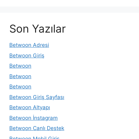
Son Yazılar
Betwoon Adresi
Betwoon Giriş
Betwoon
Betwoon
Betwoon
Betwoon Giriş Sayfası
Betwoon Altyapı
Betwoon İnstagram
Betwoon Canlı Destek
Betwoon Mobil Giriş