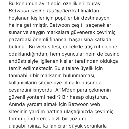
Bu konumun ayırt edici özellikleri, burayı
Betwoon casino faaliyetleri
katılmaktan
hoşlanan kişiler için popüler bir destinasyon
haline getirmiştir. Betwoon çeşitli seçenekler
sunar ve saygın markalara güvenerek çevrimiçi
pazardaki önemli finansal başarısına katkıda
bulunur. Bu web sitesi, öncelikle atış rutinlerine
odaklandığından, hem oyuncular hem de casino
endüstrisiyle ilgilenen kişiler tarafından oldukça
tercih edilmektedir. Bu sitelere üyelik için
tanınabilir bir markanın bulunmaması,
kullanıcıların siteye üye olma konusunda
cesaretini kırıyordu. ATM’den para çekmenin
güvenli yöntemi nedir? Bir hesap oluşturun.
Anında yardım almak için Betwoon web
sitesinin yardım hattına ulaştığınızda çevrimiçi
formu göndererek hızlı bir çözüme
ulaşabilirsiniz. Kullanıcılar büyük sorunlarla