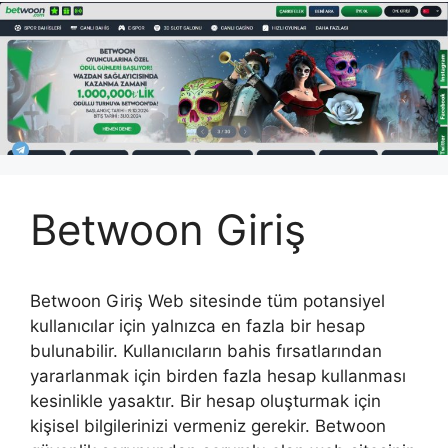
Betwoon Giriş
Betwoon Giriş Web sitesinde tüm potansiyel
kullanıcılar için yalnızca en fazla bir hesap
bulunabilir. Kullanıcıların bahis fırsatlarından
yararlanmak için birden fazla hesap kullanması
kesinlikle yasaktır. Bir hesap oluşturmak için
kişisel bilgilerinizi vermeniz gerekir. Betwoon