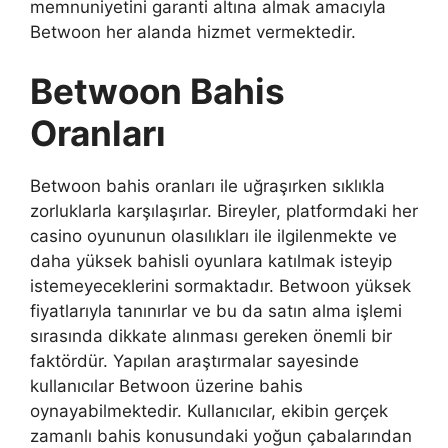
memnuniyetini garanti altına almak amacıyla
Betwoon her alanda hizmet vermektedir.
Betwoon Bahis
Oranları
Betwoon bahis oranları ile uğraşırken sıklıkla
zorluklarla karşılaşırlar. Bireyler, platformdaki her
casino oyununun olasılıkları ile ilgilenmekte ve
daha yüksek bahisli oyunlara katılmak isteyip
istemeyeceklerini sormaktadır. Betwoon yüksek
fiyatlarıyla tanınırlar ve bu da satın alma işlemi
sırasında dikkate alınması gereken önemli bir
faktördür. Yapılan araştırmalar sayesinde
kullanıcılar Betwoon üzerine bahis
oynayabilmektedir. Kullanıcılar, ekibin gerçek
zamanlı bahis konusundaki yoğun çabalarından