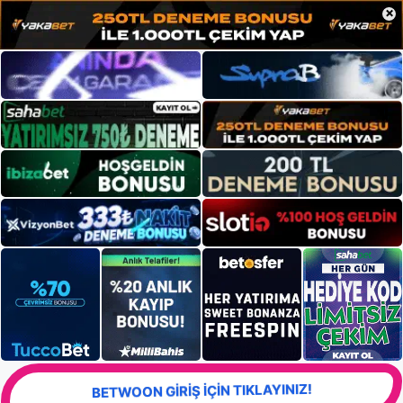
×
BETWOON GİRİŞ İÇİN TIKLAYINIZ!