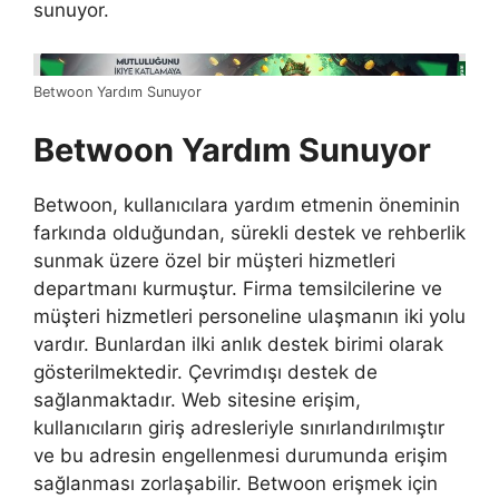
sunuyor.
Betwoon Yardım Sunuyor
Betwoon Yardım Sunuyor
Betwoon, kullanıcılara yardım etmenin öneminin
farkında olduğundan, sürekli destek ve rehberlik
sunmak üzere özel bir müşteri hizmetleri
departmanı kurmuştur. Firma temsilcilerine ve
müşteri hizmetleri personeline ulaşmanın iki yolu
vardır. Bunlardan ilki anlık destek birimi olarak
gösterilmektedir. Çevrimdışı destek de
sağlanmaktadır. Web sitesine erişim,
kullanıcıların giriş adresleriyle sınırlandırılmıştır
ve bu adresin engellenmesi durumunda erişim
sağlanması zorlaşabilir. Betwoon erişmek için