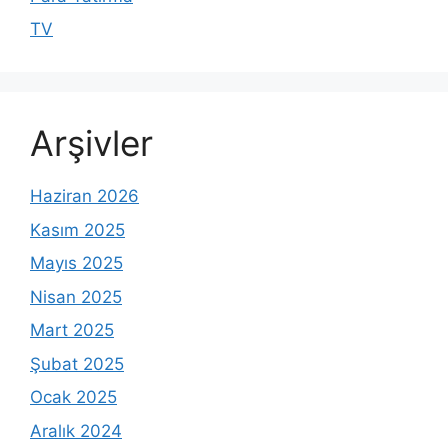
TV
Arşivler
Haziran 2026
Kasım 2025
Mayıs 2025
Nisan 2025
Mart 2025
Şubat 2025
Ocak 2025
Aralık 2024