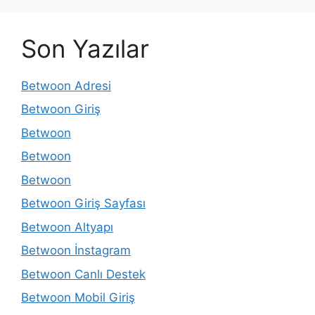
Son Yazılar
Betwoon Adresi
Betwoon Giriş
Betwoon
Betwoon
Betwoon
Betwoon Giriş Sayfası
Betwoon Altyapı
Betwoon İnstagram
Betwoon Canlı Destek
Betwoon Mobil Giriş