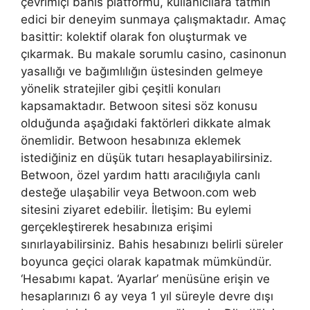
çevrimiçi bahis platformu, kullanıcılara tatmin
edici bir deneyim sunmaya çalışmaktadır. Amaç
basittir: kolektif olarak fon oluşturmak ve
çıkarmak. Bu makale sorumlu casino, casinonun
yasallığı ve bağımlılığın üstesinden gelmeye
yönelik stratejiler gibi çeşitli konuları
kapsamaktadır. Betwoon sitesi söz konusu
olduğunda aşağıdaki faktörleri dikkate almak
önemlidir. Betwoon hesabınıza eklemek
istediğiniz en düşük tutarı hesaplayabilirsiniz.
Betwoon, özel yardım hattı aracılığıyla canlı
desteğe ulaşabilir veya Betwoon.com web
sitesini ziyaret edebilir. İletişim: Bu eylemi
gerçekleştirerek hesabınıza erişimi
sınırlayabilirsiniz. Bahis hesabınızı belirli süreler
boyunca geçici olarak kapatmak mümkündür.
‘Hesabımı kapat. ‘Ayarlar’ menüsüne erişin ve
hesaplarınızı 6 ay veya 1 yıl süreyle devre dışı