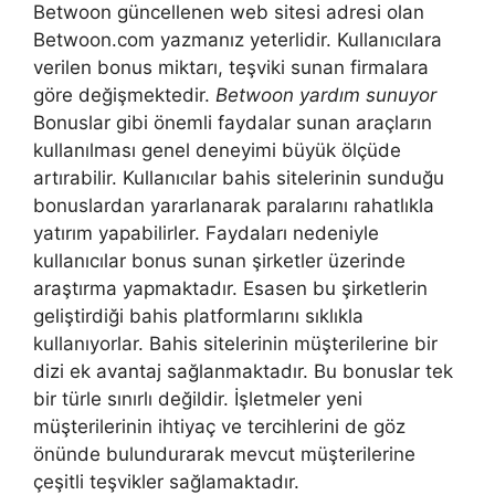
Betwoon güncellenen web sitesi adresi olan
Betwoon.com yazmanız yeterlidir. Kullanıcılara
verilen bonus miktarı, teşviki sunan firmalara
göre değişmektedir.
Betwoon yardım sunuyor
Bonuslar gibi önemli faydalar sunan araçların
kullanılması genel deneyimi büyük ölçüde
artırabilir. Kullanıcılar bahis sitelerinin sunduğu
bonuslardan yararlanarak paralarını rahatlıkla
yatırım yapabilirler. Faydaları nedeniyle
kullanıcılar bonus sunan şirketler üzerinde
araştırma yapmaktadır. Esasen bu şirketlerin
geliştirdiği bahis platformlarını sıklıkla
kullanıyorlar. Bahis sitelerinin müşterilerine bir
dizi ek avantaj sağlanmaktadır. Bu bonuslar tek
bir türle sınırlı değildir. İşletmeler yeni
müşterilerinin ihtiyaç ve tercihlerini de göz
önünde bulundurarak mevcut müşterilerine
çeşitli teşvikler sağlamaktadır.