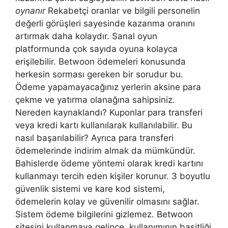
oynanır
Rekabetçi oranlar ve bilgili personelin
değerli görüşleri sayesinde kazanma oranını
artırmak daha kolaydır. Sanal oyun
platformunda çok sayıda oyuna kolayca
erişilebilir. Betwoon ödemeleri konusunda
herkesin sorması gereken bir sorudur bu.
Ödeme yapamayacağınız yerlerin aksine para
çekme ve yatırma olanağına sahipsiniz.
Nereden kaynaklandı? Kuponlar para transferi
veya kredi kartı kullanılarak kullanılabilir. Bu
nasıl başarılabilir? Ayrıca para transferi
ödemelerinde indirim almak da mümkündür.
Bahislerde ödeme yöntemi olarak kredi kartını
kullanmayı tercih eden kişiler korunur. 3 boyutlu
güvenlik sistemi ve kare kod sistemi,
ödemelerin kolay ve güvenilir olmasını sağlar.
Sistem ödeme bilgilerini gizlemez. Betwoon
sitesini kullanmaya gelince, kullanımının basitliği